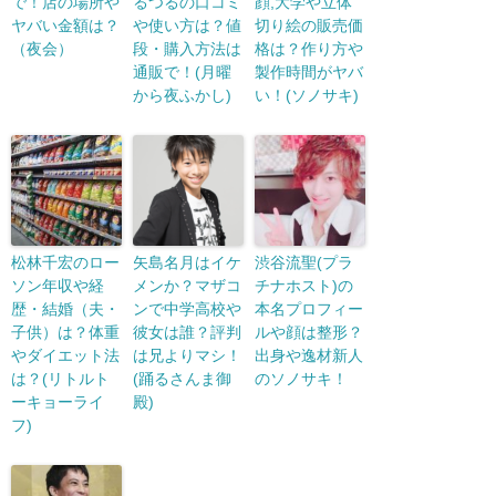
で！店の場所や
るつるの口コミ
顔,大学や立体
ヤバい金額は？
や使い方は？値
切り絵の販売価
（夜会）
段・購入方法は
格は？作り方や
通販で！(月曜
製作時間がヤバ
から夜ふかし)
い！(ソノサキ)
松林千宏のロー
矢島名月はイケ
渋谷流聖(プラ
ソン年収や経
メンか？マザコ
チナホスト)の
歴・結婚（夫・
ンで中学高校や
本名プロフィー
子供）は？体重
彼女は誰？評判
ルや顔は整形？
やダイエット法
は兄よりマシ！
出身や逸材新人
は？(リトルト
(踊るさんま御
のソノサキ！
ーキョーライ
殿)
フ)