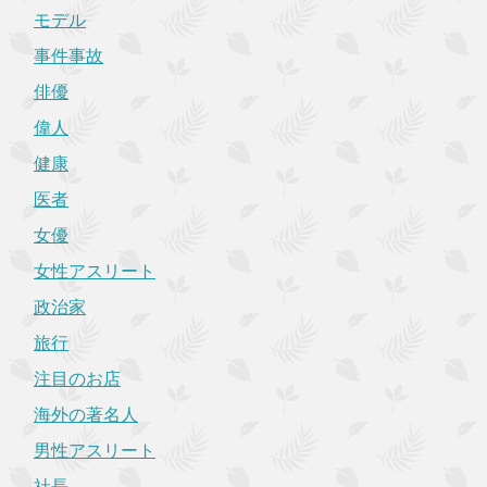
モデル
事件事故
俳優
偉人
健康
医者
女優
女性アスリート
政治家
旅行
注目のお店
海外の著名人
男性アスリート
社長