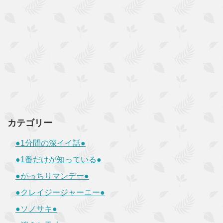
カテゴリー
●1分間の深イイ話●
●1番だけが知っている●
●がっちりマンデー●
●クレイジージャーニー●
●ソノサキ●