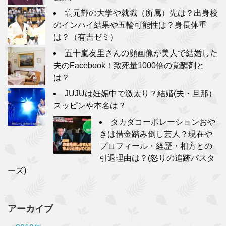
塙元輝の大学や就職（所属）先は？出身校
のインハイ結果や五輪可能性は？身長体重
は？（有吉ゼミ）
五十嵐友里さんの顔画像が美人で結婚した
夫のFacebook！致死量1000倍の覚醒剤と
は？
JUJUは妊娠中で激太り？結婚(夫・旦那）
スッピンや本名は？
タカダコーポレーションおや
きは借金踏み倒し芸人？現在や
プロフィール・経歴・相方との
引退理由は？(怒りの追跡バスタ
ーズ)
アーカイブ