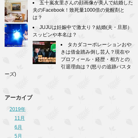
五十嵐友里さんの顔画像が美人で結婚した
夫のFacebook！致死量1000倍の覚醒剤と
は？
JUJUは妊娠中で激太り？結婚(夫・旦那）
スッピンや本名は？
タカダコーポレーションおや
きは借金踏み倒し芸人？現在や
プロフィール・経歴・相方との
引退理由は？(怒りの追跡バスタ
ーズ)
アーカイブ
2019年
11月
6月
5月