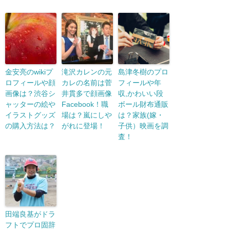
金安亮のwikiプ
滝沢カレンの元
島津冬樹のプロ
ロフィールや顔
カレの名前は菅
フィールや年
画像は？渋谷シ
井貫多で顔画像
収,かわいい段
ャッターの絵や
Facebook！職
ボール財布通販
イラストグッズ
場は？嵐にしや
は？家族(嫁・
の購入方法は？
がれに登場！
子供）映画を調
査！
田端良基がドラ
フトでプロ固辞