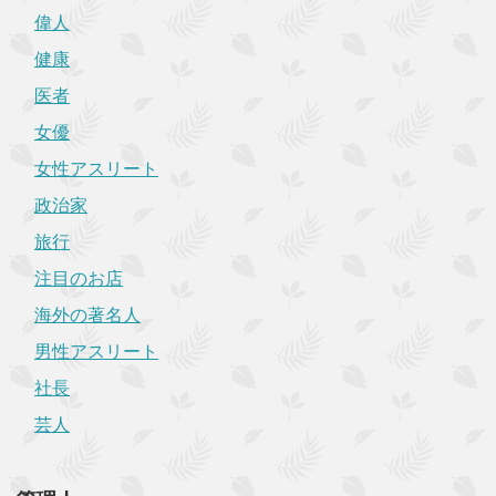
偉人
健康
医者
女優
女性アスリート
政治家
旅行
注目のお店
海外の著名人
男性アスリート
社長
芸人