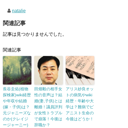
natalie
関連記事
記事は見つかりませんでした。
関連記事
長谷圭佑(植物
田畑毅の相手女
アリス紗良オッ
探検家)wiki経歴
性の音声は？結
トの病気やwiki
や年収や結婚
婚(妻,子供)とは
経歴・年齢や大
(嫁・子供)は？
離婚！議員評判
学は？難病でピ
元ジャニーズな
が女性トラブル
アニスト生命の
のか(クレイジ
で崩落！今後は
今後はどうか！
ージャーニー)
辞職か？