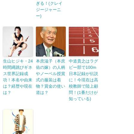
ぎる！(クレイ
ジージャーニ
ー)
生山ヒジキ・24
本庶滋子（本庶
中道貴之はラグ
時間縄跳びギネ
佑の嫁）の人柄
ビー部で100m
ス世界記録成
やノーベル授賞
日本記録が伝説
功！本名や由来
式の服装は着
に！今現在は高
は？経歴や現在
物？賞金の使い
校教師で陸上顧
は？
道は？
問！(1番だけが
知っている)