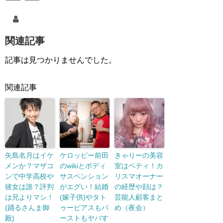
関連記事
記事は見つかりませんでした。
関連記事
矢島名月はイケ
ケロッピー前田
きゃりーの美容
メンか？マザコ
のwikiとボディ
室はベティ！カ
ンで中学高校や
サスペンション
リスマオーナー
彼女は誰？評判
がエグい！結婚
の経歴や顔は？
は兄よりマシ！
(嫁子供)やタト
芸能人顧客まと
(踊るさんま御
ゥーピアスもバ
め（夜会）
殿)
ーストもヤバす