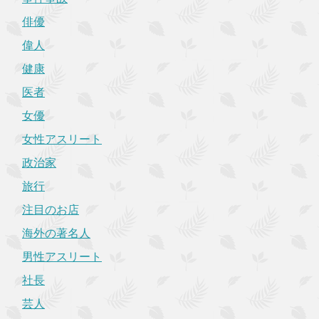
俳優
偉人
健康
医者
女優
女性アスリート
政治家
旅行
注目のお店
海外の著名人
男性アスリート
社長
芸人