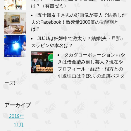
は？（有吉ゼミ）
五十嵐友里さんの顔画像が美人で結婚した
夫のFacebook！致死量1000倍の覚醒剤と
は？
JUJUは妊娠中で激太り？結婚(夫・旦那）
スッピンや本名は？
タカダコーポレーションおや
きは借金踏み倒し芸人？現在や
プロフィール・経歴・相方との
引退理由は？(怒りの追跡バスタ
ーズ)
アーカイブ
2019年
11月