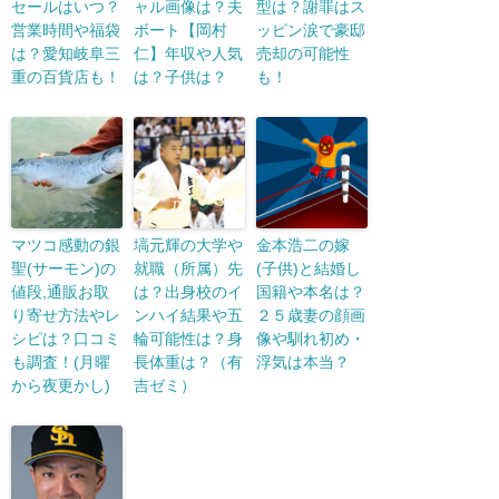
セールはいつ？
ャル画像は？夫
型は？謝罪はス
営業時間や福袋
ボート【岡村
ッピン涙で豪邸
は？愛知岐阜三
仁】年収や人気
売却の可能性
重の百貨店も！
は？子供は？
も！
マツコ感動の銀
塙元輝の大学や
金本浩二の嫁
聖(サーモン)の
就職（所属）先
(子供)と結婚し
値段,通販お取
は？出身校のイ
国籍や本名は？
り寄せ方法やレ
ンハイ結果や五
２５歳妻の顔画
シピは？口コミ
輪可能性は？身
像や馴れ初め・
も調査！(月曜
長体重は？（有
浮気は本当？
から夜更かし)
吉ゼミ）