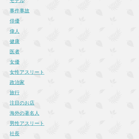
モデル
事件事故
俳優
偉人
健康
医者
女優
女性アスリート
政治家
旅行
注目のお店
海外の著名人
男性アスリート
社長