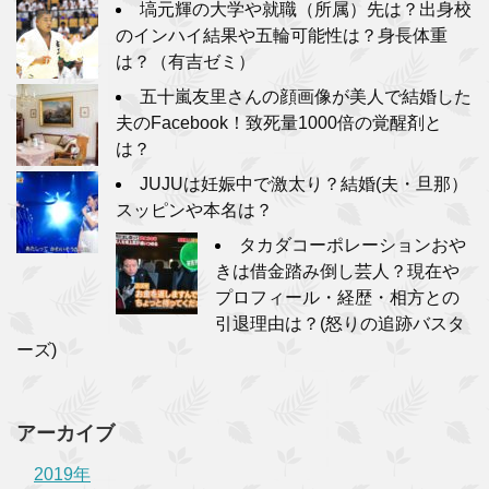
塙元輝の大学や就職（所属）先は？出身校
のインハイ結果や五輪可能性は？身長体重
は？（有吉ゼミ）
五十嵐友里さんの顔画像が美人で結婚した
夫のFacebook！致死量1000倍の覚醒剤と
は？
JUJUは妊娠中で激太り？結婚(夫・旦那）
スッピンや本名は？
タカダコーポレーションおや
きは借金踏み倒し芸人？現在や
プロフィール・経歴・相方との
引退理由は？(怒りの追跡バスタ
ーズ)
アーカイブ
2019年