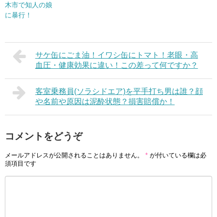
木市で知人の娘
に暴行！
サケ缶にごま油！イワシ缶にトマト！老眼・高
血圧・健康効果に違い！この差って何ですか？
客室乗務員(ソラシドエア)を平手打ち男は誰？顔
や名前や原因は泥酔状態？損害賠償か！
コメントをどうぞ
メールアドレスが公開されることはありません。
*
が付いている欄は必
須項目です