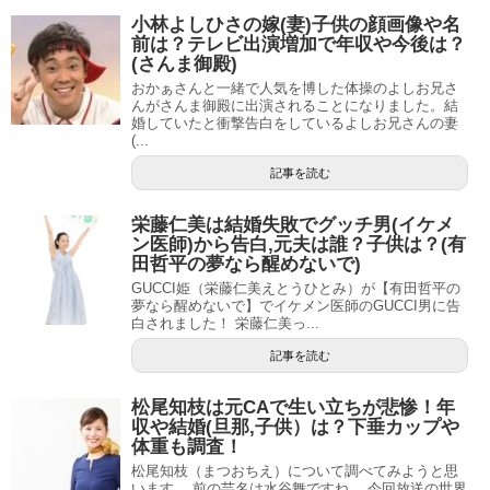
小林よしひさの嫁(妻)子供の顔画像や名
前は？テレビ出演増加で年収や今後は？
(さんま御殿)
おかぁさんと一緒で人気を博した体操のよしお兄さ
んがさんま御殿に出演されることになりました。結
婚していたと衝撃告白をしているよしお兄さんの妻
(...
記事を読む
栄藤仁美は結婚失敗でグッチ男(イケメ
ン医師)から告白,元夫は誰？子供は？(有
田哲平の夢なら醒めないで)
GUCCI姫（栄藤仁美えとうひとみ）が【有田哲平の
夢なら醒めないで】でイケメン医師のGUCCI男に告
白されました！ 栄藤仁美っ...
記事を読む
松尾知枝は元CAで生い立ちが悲惨！年
収や結婚(旦那,子供）は？下垂カップや
体重も調査！
松尾知枝（まつおちえ）について調べてみようと思
います。 前の芸名は水谷舞ですね。 今回放送の世界