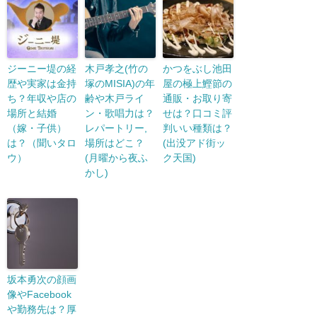
ジーニー堤の経
木戸孝之(竹の
かつをぶし池田
歴や実家は金持
塚のMISIA)の年
屋の極上鰹節の
ち？年収や店の
齢や木戸ライ
通販・お取り寄
場所と結婚
ン・歌唱力は？
せは？口コミ評
（嫁・子供）
レパートリー,
判いい種類は？
は？（聞いタロ
場所はどこ？
(出没アド街ッ
ウ）
(月曜から夜ふ
ク天国)
かし)
坂本勇次の顔画
像やFacebook
や勤務先は？厚