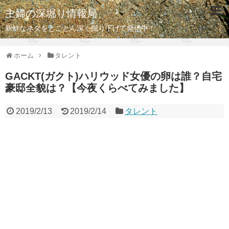
主婦の深堀り情報局
新鮮なネタをとことん深く掘り下げて発信中！
ホーム
タレント
GACKT(ガクト)ハリウッド女優の卵は誰？自宅
豪邸全貌は？【今夜くらべてみました】
2019/2/13
2019/2/14
タレント