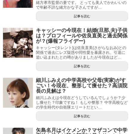
緒方孝市監督の妻です。 とっても美人でかわいいの
で年齢不詳な緒方かな子さんですが...
記事を読む
キャッシーの今現在！結婚(旦那,夫)子供
は？プロフィールや佐良直美と過去関係
が？(爆報フライデー)
キャッシー(タレント)は佐良直美(さがらなおみ)との
関係で過去にレズ疑惑や同性愛を暴露され、引退に
追い込まれたとの噂がありましたが今現在はど...
記事を読む
細川ふみえの中学高校や父母(実家)がす
ごい！今現在、整形して痩せた？高須院
長の見解は？
細川ふみえは今現在どうしているんでしょうか？少
し痩せた？印象ですね！ もしや整形？ 中学高校など
の学生時代や自衛隊エリートだとい...
記事を読む
矢島名月はイケメンか？マザコンで中学