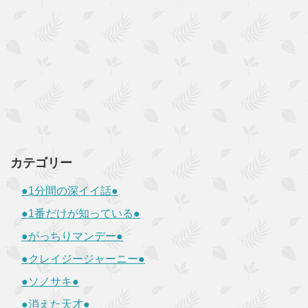
カテゴリー
●1分間の深イイ話●
●1番だけが知っている●
●がっちりマンデー●
●クレイジージャーニー●
●ソノサキ●
●消えた天才●