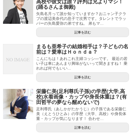
高校や彼女は誰？評判は兄よりマシ！
(踊るさんま御殿)
矢島名月って誰か知っていますか？おニャン子クラ
ブの渡辺美奈代の息子で次男です。タレントでラッ
パーの矢島愛弥の弟ですね。 弟もマ...
記事を読む
まるも亜希子の結婚相手は？子どもの名
前は？愛車はＨｏｎｄａ？
こんにちは！あれこれ主婦コッシ―です。 最近の若
い子は車にあんまり興味がないって聞きますね！ 乗
れれば何でもいい...
記事を読む
栄藤仁美(足利尊氏子孫)の学歴(大学,高
校)水着画像・カップや身長体重は？(有
田哲平の夢なら醒めないで)
足利尊氏（あしかがたかうじ）の子孫である栄藤仁
美（えとうひとみ）の学歴（大学、高校）や身長体
重・カップが気になります！ 合わせ...
記事を読む