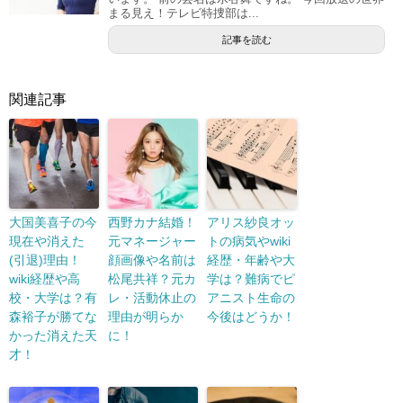
まる見え！テレビ特捜部は...
記事を読む
関連記事
大国美喜子の今
西野カナ結婚！
アリス紗良オッ
現在や消えた
元マネージャー
トの病気やwiki
(引退)理由！
顔画像や名前は
経歴・年齢や大
wiki経歴や高
松尾共祥？元カ
学は？難病でピ
校・大学は？有
レ・活動休止の
アニスト生命の
森裕子が勝てな
理由が明らか
今後はどうか！
かった消えた天
に！
才！