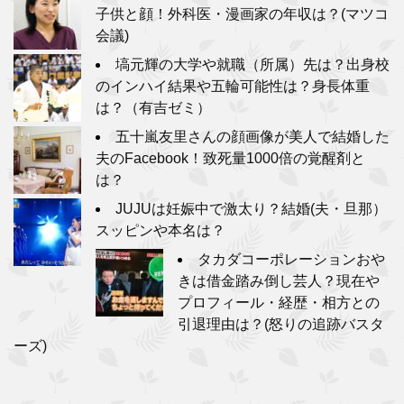
子供と顔！外科医・漫画家の年収は？(マツコ
会議)
塙元輝の大学や就職（所属）先は？出身校
のインハイ結果や五輪可能性は？身長体重
は？（有吉ゼミ）
五十嵐友里さんの顔画像が美人で結婚した
夫のFacebook！致死量1000倍の覚醒剤と
は？
JUJUは妊娠中で激太り？結婚(夫・旦那）
スッピンや本名は？
タカダコーポレーションおや
きは借金踏み倒し芸人？現在や
プロフィール・経歴・相方との
引退理由は？(怒りの追跡バスタ
ーズ)