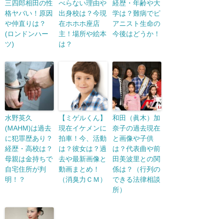
三四郎相田の性
べらない理由や
経歴・年齢や大
格ヤバい！原因
出身校は？今現
学は？難病でピ
や仲直りは？
在ホホホ座店
アニスト生命の
(ロンドンハー
主！場所や絵本
今後はどうか！
ツ)
は？
水野英久
【ミゲルくん】
和田（眞木）加
(MAHM)は過去
現在イケメンに
奈子の過去現在
に犯罪歴あり？
拍車！今、活動
と画像や子供
経歴・高校は？
は？彼女は？過
は？代表曲や前
母親は金持ちで
去や最新画像と
田美波里との関
自宅住所が判
動画まとめ！
係は？（行列の
明！？
（消臭力ＣＭ）
できる法律相談
所）