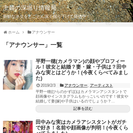
主婦の深堀り情報局
新鮮なネタをとことん深く掘り下げて発信中！
ホーム
アナウンサー
「
アナウンサー
」
一覧
平野一穂(カメラマン)の顔やプロフィー
ル！彼女と結婚？妻・嫁・子供は？田中
みな実とはどうか！(今夜くらべてみまし
た)
2019/2/3
アナウンサー
,
アーティスト
平野一穂(ひらのかずほ)はカメラマンアシスタントで
顔画像やインスタグラムもかっこいいのです！彼女や
結婚して妻(嫁)や子供はいるのでしょうか？...
記事を読む
田中みな実はカメラアシスタントがガチ
で好き！名前や顔画像が判明！(今夜くら