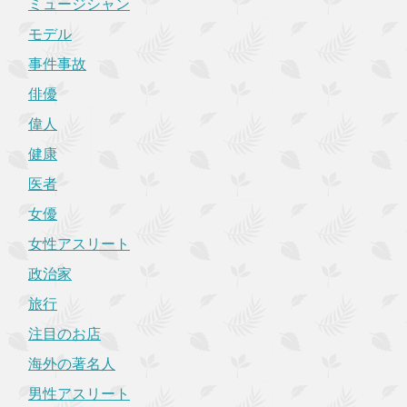
ミュージシャン
モデル
事件事故
俳優
偉人
健康
医者
女優
女性アスリート
政治家
旅行
注目のお店
海外の著名人
男性アスリート