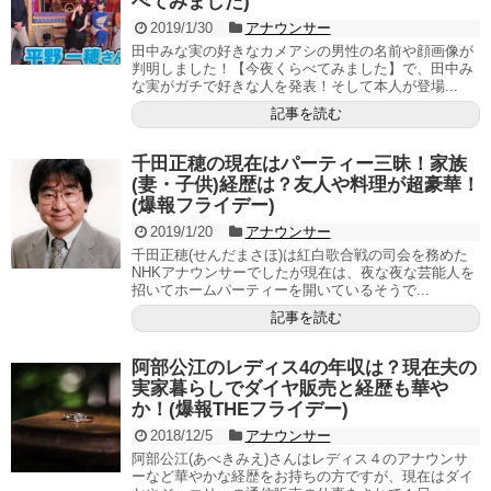
べてみました)
2019/1/30
アナウンサー
田中みな実の好きなカメアシの男性の名前や顔画像が
判明しました！【今夜くらべてみました】で、田中み
な実がガチで好きな人を発表！そして本人が登場...
記事を読む
千田正穂の現在はパーティー三昧！家族
(妻・子供)経歴は？友人や料理が超豪華！
(爆報フライデー)
2019/1/20
アナウンサー
千田正穂(せんだまさほ)は紅白歌合戦の司会を務めた
NHKアナウンサーでしたが現在は、夜な夜な芸能人を
招いてホームパーティーを開いているそうで...
記事を読む
阿部公江のレディス4の年収は？現在夫の
実家暮らしでダイヤ販売と経歴も華や
か！(爆報THEフライデー)
2018/12/5
アナウンサー
阿部公江(あべきみえ)さんはレディス４のアナウンサ
ーなど華やかな経歴をお持ちの方ですが、現在はダイ