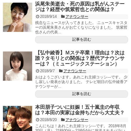
浜尾朱美逝去・死の原因は乳がんステー
ジは？経歴や筑紫哲也との関係は？
2018/9/14
アナウンサー
残念なニュースが入ってきました。 ニュースキャスタ
ーの浜尾朱美さんがお亡くなりになりました。 筑紫哲
也さんの代表...
記事を読む
【弘中綾香】Ｍステ卒業！理由は？次は
誰？タモリとの関係は？歴代アナウンサ
ーは？（ミュージックステーション）
2018/9/7
アナウンサー
おはようございます。あれこれ主婦コッシ―です。 少
し寂しい発表がありました。 テレビ朝日の弘中綾香ア
ナウンサーが...
記事を読む
本田朋子ついに妊娠！五十嵐圭の年収
は？本田の実家は金持ちだから大丈夫？
2018/8/20
アナウンサー
こんにちは！あれこれ主婦コッシ―です。 2018年8月
20日（月） 21時00分～21時54分に放送されるバラい