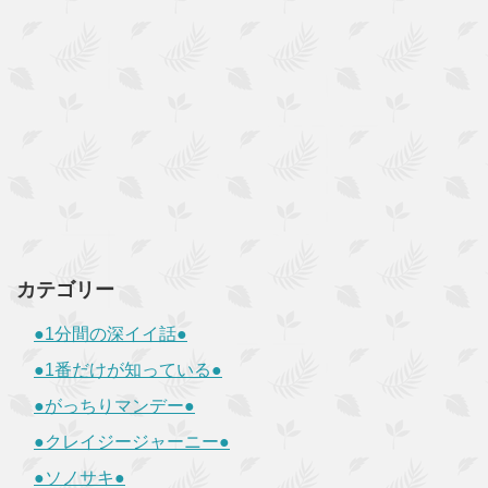
カテゴリー
●1分間の深イイ話●
●1番だけが知っている●
●がっちりマンデー●
●クレイジージャーニー●
●ソノサキ●