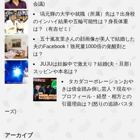
会議)
塙元輝の大学や就職（所属）先は？出身校
のインハイ結果や五輪可能性は？身長体重
は？（有吉ゼミ）
五十嵐友里さんの顔画像が美人で結婚した
夫のFacebook！致死量1000倍の覚醒剤と
は？
JUJUは妊娠中で激太り？結婚(夫・旦那）
スッピンや本名は？
タカダコーポレーションおや
きは借金踏み倒し芸人？現在や
プロフィール・経歴・相方との
引退理由は？(怒りの追跡バスタ
ーズ)
アーカイブ