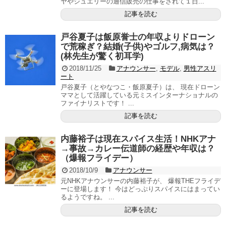
ヤやジュエリーの通信販売の仕事をされて１日...
記事を読む
戸谷夏子は飯原誉士の年収よりドローン
で荒稼ぎ？結婚(子供)やゴルフ,病気は？
(林先生が驚く初耳学)
2018/11/25
アナウンサー
,
モデル
,
男性アスリ
ート
戸谷夏子（とやなつこ・飯原夏子）は、 現在ドローン
ママとして活躍している元ミスインターナショナルの
ファイナリストです！ ...
記事を読む
内藤裕子は現在スパイス生活！NHKアナ
→事故→カレー伝道師の経歴や年収は？
（爆報フライデー）
2018/10/9
アナウンサー
元NHKアナウンサーの内藤裕子が、 爆報THEフライデ
ーに登場します！ 今はどっぷりスパイスにはまってい
るようですね。 ...
記事を読む