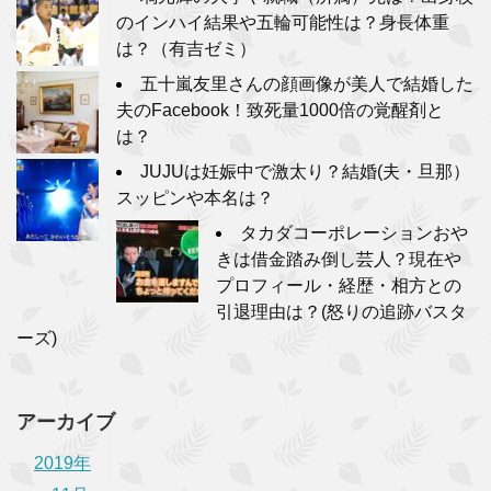
のインハイ結果や五輪可能性は？身長体重
は？（有吉ゼミ）
五十嵐友里さんの顔画像が美人で結婚した
夫のFacebook！致死量1000倍の覚醒剤と
は？
JUJUは妊娠中で激太り？結婚(夫・旦那）
スッピンや本名は？
タカダコーポレーションおや
きは借金踏み倒し芸人？現在や
プロフィール・経歴・相方との
引退理由は？(怒りの追跡バスタ
ーズ)
アーカイブ
2019年