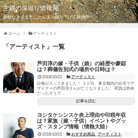
主婦の深堀り情報局
新鮮なネタをとことん深く掘り下げて発信中！
ホーム
アーティスト
「
アーティスト
」
一覧
芦田淳の嫁・子供（娘）の経歴や豪邸
は？葬儀告別式の場所や日時は？
2018/10/22
アーティスト
訃報が入ってきました！ ２０日、東京都内の自宅でデ
ザイナーの芦田淳さんが亡くなりました。 死因は肺炎
だったそうで...
記事を読む
ヨシタケシンスケ炎上理由や印税年収
は？家族（嫁・子供）イベントやグッ
ズ・スタンプ情報（情熱大陸）
2018/10/21
おすすめ商品
,
アーティスト