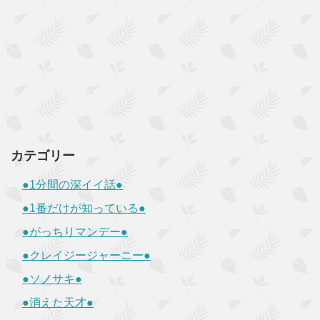
カテゴリー
●1分間の深イイ話●
●1番だけが知っている●
●がっちりマンデー●
●クレイジージャーニー●
●ソノサキ●
●消えた天才●