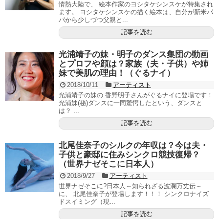
情熱大陸で、 絵本作家のヨシタケシンスケが特集され
ます。 ヨシタケシンスケの描く絵本は、自分が新米パ
パから少しづつ父親と...
記事を読む
光浦靖子の妹・明子のダンス集団の動画
とプロフや顔は？家族（夫・子供）や姉
妹で美肌の理由！（ぐるナイ）
2018/10/11
アーティスト
光浦靖子の妹の 香野明子さんがぐるナイに登場です！
光浦妹(秘)ダンスに一同驚愕したという、ダンスと
は？ ...
記事を読む
北尾佳奈子のシルクの年収は？今は夫・
子供と豪邸に住みシンクロ競技復帰？
（世界ナゼそこに日本人）
2018/9/27
アーティスト
世界ナゼそこに?日本人～知られざる波瀾万丈伝～
に、 北尾佳奈子が登場します！！！ シンクロナイズ
ドスイミング（現...
記事を読む