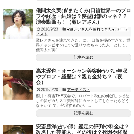
儀間太久実(ぎまたくみ)口笛世界一のプロ
フや経歴・結婚は？髪型は誰のマネ？？
演奏動画も！（激レアさん）
2018/9/23
●激レアさんを連れてきた●
,
アーテ
ィスト
激レアさんを連れてきた。に、 口笛を極めすぎて、世
界チャンピオンにまで登りつめちゃった人 として、
儀間太久実(...
記事を読む
高木琢也・オーシャン美容師ヤバい年収
やプロフ・経歴は？親も金持ち？（夜
会）
2018/9/20
アーティスト
櫻井・有吉THE夜会で、ロバート秋山の伸ばしっぱな
しの髪がカリスマ美容師にカットしてもらったらどう
なるか？ で、登場するのが、...
記事を読む
安斎勝洋(占い師）鑑定の評判や料金は？
改名した芸能人、その後は？死因や経歴