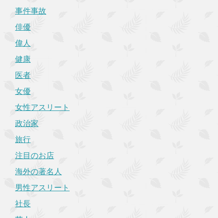
事件事故
俳優
偉人
健康
医者
女優
女性アスリート
政治家
旅行
注目のお店
海外の著名人
男性アスリート
社長