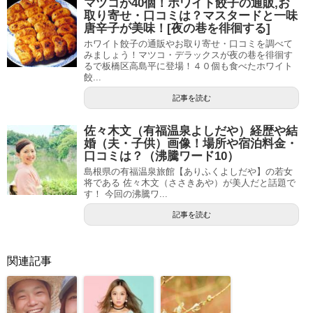
マツコが40個！ホワイト餃子の通販,お
取り寄せ・口コミは？マスタードと一味
唐辛子が美味！[夜の巷を徘徊する]
ホワイト餃子の通販やお取り寄せ・口コミを調べて
みましょう！マツコ・デラックスが夜の巷を徘徊す
るで板橋区高島平に登場！４０個も食べたホワイト
餃...
記事を読む
佐々木文（有福温泉よしだや）経歴や結
婚（夫・子供）画像！場所や宿泊料金・
口コミは？（沸騰ワード10）
島根県の有福温泉旅館【ありふくよしだや】の若女
将である 佐々木文（ささきあや）が美人だと話題で
す！ 今回の沸騰ワ...
記事を読む
関連記事