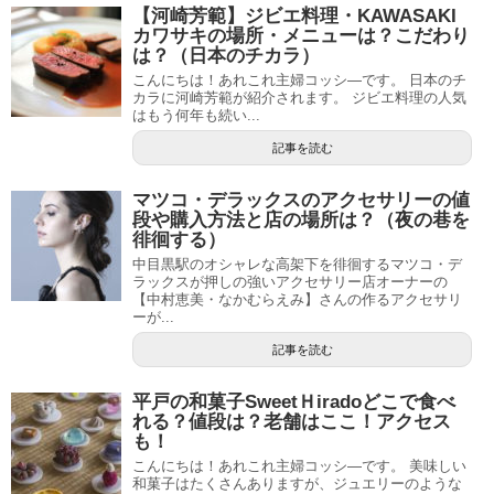
【河崎芳範】ジビエ料理・KAWASAKI
カワサキの場所・メニューは？こだわり
は？（日本のチカラ）
こんにちは！あれこれ主婦コッシ―です。 日本のチ
カラに河崎芳範が紹介されます。 ジビエ料理の人気
はもう何年も続い...
記事を読む
マツコ・デラックスのアクセサリーの値
段や購入方法と店の場所は？（夜の巷を
徘徊する）
中目黒駅のオシャレな高架下を徘徊するマツコ・デ
ラックスが押しの強いアクセサリー店オーナーの
【中村恵美・なかむらえみ】さんの作るアクセサリ
ーが...
記事を読む
平戸の和菓子SweetＨiradoどこで食べ
れる？値段は？老舗はここ！アクセス
も！
こんにちは！あれこれ主婦コッシ―です。 美味しい
和菓子はたくさんありますが、ジュエリーのような