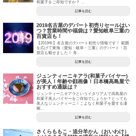
和菓子をご存知ですか？ ...
記事を読む
2019名古屋のデパート初売りセールはい
つ？営業時間や福袋は？愛知岐阜三重の
百貨店も！
【2019年】名古屋のデパート初売り情報です！ 範囲
を広げて東海（愛知・岐阜・三重）のデパート・百
貨店も載せました！ 冬...
記事を読む
ジュンティーニキアラ(和菓子バイヤー)
が美人！年齢や顔画像！日本橋高島屋で
おすすめ通販は？
ジュンティーニキアラというイタリア人で高島屋の
和菓子美人バイヤーをご存知でしょうか？とっても
美人なジュンティーニ！こよなく和菓子を愛する凄
腕...
記事を読む
さくらももこ・追分羊かん（おいわけ）