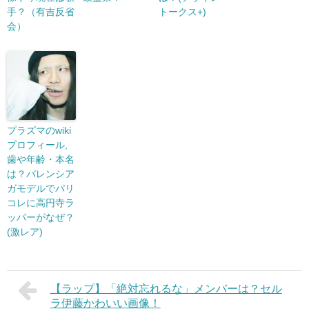
手？（有吉反省
トークス+)
会）
プラズマのwiki
プロフィール,
歯や年齢・本名
は？バレンシア
ガモデルでパリ
コレに高円寺ラ
ッパーがなぜ？
(激レア)
【ラップ】「絶対忘れるな」メンバーは？セル
ラ伊藤かわいい画像！