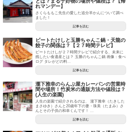
とは？まる子好物の場所や値段は？【帰
れマンデー】
さくらももこ先生の愛した追分羊かんについて調べ
ました！
記事を読む
ビートたけしと玉勝ちゃんこ鍋・天龍の
餃子の関係は？【２７時間テレビ】
ビートたけしが２７時間テレビで紹介する、未来に
残したい食遺産とは？ 玉勝のちゃんこ鍋 画像：食べ
ログ タレがどの料...
記事を読む
瀧下雅幸のらんぷ屋カレーパンの営業時
間や場所！竹炭米の通販方法や値段は？
(人生の楽園)
人生の楽園で紹介されるのは、 瀧下雅幸（たきした
まさゆき）さんと20歳年下の妻・珠美（たまみ）さ
んとその子供の和幸くんです！ ...
記事を読む