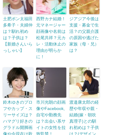
土肥ポン太福田
西野カナ結婚！
ジアジア今後は
多希子・夫婦仲
元マネージャー
支援・募金で生
は？馴れ初め
顔画像や名前は
活？の父親介護
は？子供は？
松尾共祥？元カ
の原因や逃げた
【新婚さんいら
レ・活動休止の
家族（母・兄）
っしゃい】
理由が明らか
は？
に！
鈴木ゆきのプロ
市川光朗の顔画
渡邉康太郎の経
フやカップ・ス
像やFacebook,
歴や年収や親・
リーサイズは？
自宅や勤務先
結婚(嫁・朝吹
ハマグリ好きの
は？出会い系サ
真理子)との馴
グラドル開脚画
イトの女性を拉
れ初めは？子供
像や今現在は歌
致監禁！
は？(デザイン