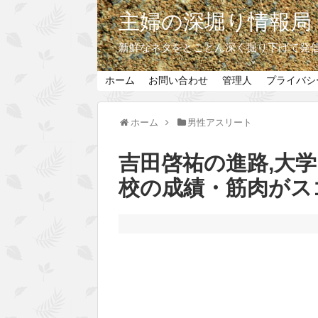
主婦の深堀り情報局
新鮮なネタをとことん深く掘り下げて発
ホーム
お問い合わせ
管理人
プライバシ
ホーム
男性アスリート
吉田啓祐の進路,大
校の成績・筋肉がス