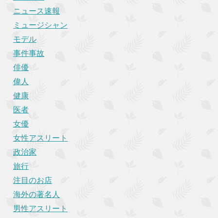
ニュース速報
ミュージシャン
モデル
事件事故
俳優
偉人
健康
医者
女優
女性アスリート
政治家
旅行
注目のお店
海外の著名人
男性アスリート