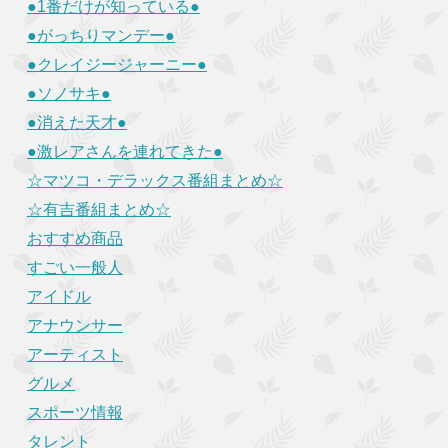
●1番だけが知っている●
●がっちりマンデー●
●クレイジージャーニー●
●ソノサキ●
●消えた天才●
●激レアさんを連れてきた●
☆マツコ・デラックス番組まとめ☆
☆有吉番組まとめ☆
おすすめ商品
すごい一般人
アイドル
アナウンサー
アーティスト
グルメ
スポーツ情報
タレント