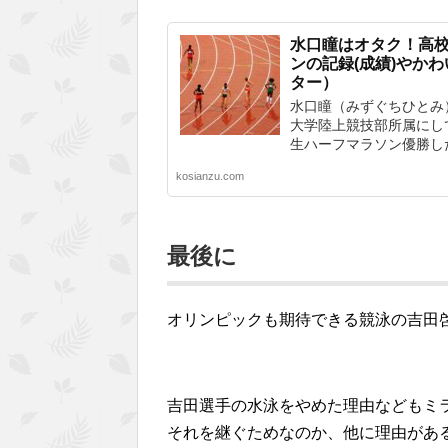
水口瞳はオタク！高校
ンの記録(成績)やか
ター）
水口瞳（みずぐちひとみ
大学陸上競技部所属にし
生ハーフマラソン優勝した.
kosianzu.com
最後に
オリンピックも期待できる競泳の吉田
吉田選手の水泳をやめた理由などもミ
それを継ぐためなのか、他に理由があ