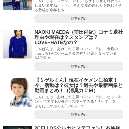
こんにちは！コッシ―です。 もうすぐ夏も終わって
しまいますね・・・。 そんな夏の終わりを感じさせ
る番組が今年もや...
記事を読む
NAOKI MAEDA（前田尚紀）コナミ退社
理由や現在は？スタンプは？
LOVE+HATEなの？
こんばんは！あれこれ主婦コッシ―です。 今晩の
musicるTVにゲーム音楽の神と話題となっている
NAOKI M...
記事を読む
【ミゲルくん】現在イケメンに拍車！
今、活動は？彼女は？過去や最新画像と
動画まとめ！（消臭力ＣＭ）
こんにちは！あれこれ主婦コッシ―です。 ヒャッキ
ン!～世界で100円グッズ使ってみると?～ で、久し
ぶりにミゲルくん(ミゲル・ゲ...
記事を読む
2CELLOSのルカとステファンに不仲疑