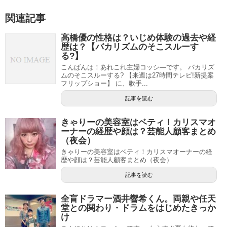
関連記事
高橋優の性格は？いじめ体験の過去や経
歴は？【バカリズムのそこスルーす
る?】
こんばんは！あれこれ主婦コッシ―です。 バカリズ
ムのそこスルーする? 【来週は27時間テレビ!新提案
フリップショー】 に、歌手...
記事を読む
きゃりーの美容室はベティ！カリスマオ
ーナーの経歴や顔は？芸能人顧客まとめ
（夜会）
きゃりーの美容室はベティ！カリスマオーナーの経
歴や顔は？芸能人顧客まとめ（夜会）
記事を読む
全盲ドラマー酒井響希くん。両親や任天
堂との関わり・ドラムをはじめたきっか
け