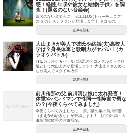
惑！経歴,年収や彼女と結婚(子供）を調
査！(題名のない音楽会)
題名のない音楽会に、 2CELLOS(トゥーチェロズ）
の ルカとステファンが登場します！ ドコモの...
記事を読む
大山まきが美人で彼氏や結婚(夫)高校大
学は？身長体重と歌唱力がヤバい！(カ
ラオケバトル)
THEカラオケ★バトルに話題のアコメタルロック歌
姫として大山まきが登場します！ 大山まきさんめっ
ちゃ美人でスタイル抜群！ ...
記事を読む
前川侑那の父,前川清は娘に太れ発言！
体重やバンドマンで性同一性障害で男な
の？(今夜くらべてみました)
今夜くらべてみましたに、 前川清の娘の前川侑那
（まえかわゆきな）が登場します！ 【紅白出場・大
御所演歌歌手のお嬢様が...
記事を読む