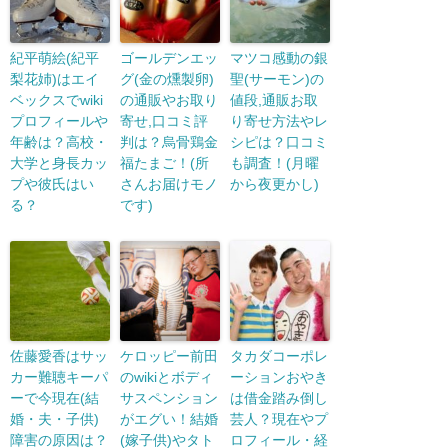
紀平萌絵(紀平
ゴールデンエッ
マツコ感動の銀
梨花姉)はエイ
グ(金の燻製卵)
聖(サーモン)の
ベックスでwiki
の通販やお取り
値段,通販お取
プロフィールや
寄せ,口コミ評
り寄せ方法やレ
年齢は？高校・
判は？烏骨鶏金
シピは？口コミ
大学と身長カッ
福たまご！(所
も調査！(月曜
プや彼氏はい
さんお届けモノ
から夜更かし)
る？
です)
佐藤愛香はサッ
ケロッピー前田
タカダコーポレ
カー難聴キーパ
のwikiとボディ
ーションおやき
ーで今現在(結
サスペンション
は借金踏み倒し
婚・夫・子供)
がエグい！結婚
芸人？現在やプ
障害の原因は？
(嫁子供)やタト
ロフィール・経