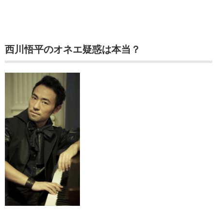
西川悟平のオネエ疑惑は本当？