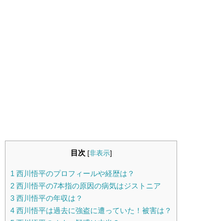
目次
[
非表示
]
1
西川悟平のプロフィールや経歴は？
2
西川悟平の7本指の原因の病気はジストニア
3
西川悟平の年収は？
4
西川悟平は過去に強盗に遭っていた！被害は？